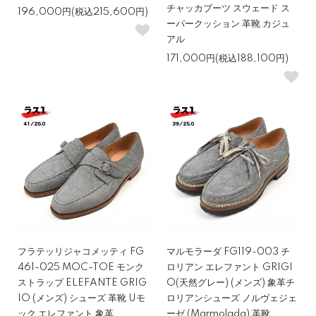
チャッカブーツ スウェード ス
196,000円(税込215,600円)
ーパークッション 革靴 カジュ
アル
171,000円(税込188,100円)
フラテッリジャコメッティ FG
マルモラーダ FG119-003 チ
461-025 MOC-TOE モンク
ロリアン エレファント GRIGI
ストラップ ELEFANTE GRIG
O(天然グレー) (メンズ) 象革チ
IO (メンズ) シューズ 革靴 Uモ
ロリアンシューズ ノルヴェジェ
ック エレファント 象革
ーゼ (Marmolada) 革靴