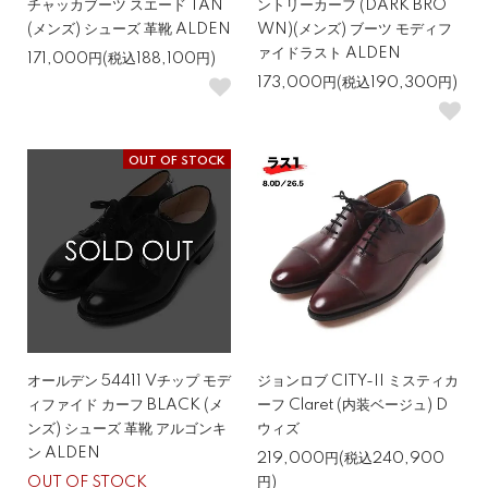
チャッカブーツ スエード TAN
ントリーカーフ (DARK BRO
(メンズ) シューズ 革靴 ALDEN
WN)(メンズ) ブーツ モディフ
ァイドラスト ALDEN
171,000円(税込188,100円)
173,000円(税込190,300円)
OUT OF STOCK
オールデン 54411 Vチップ モデ
ジョンロブ CITY-II ミスティカ
ィファイド カーフ BLACK (メ
ーフ Claret (内装ベージュ) D
ンズ) シューズ 革靴 アルゴンキ
ウィズ
ン ALDEN
219,000円(税込240,900
OUT OF STOCK
円)