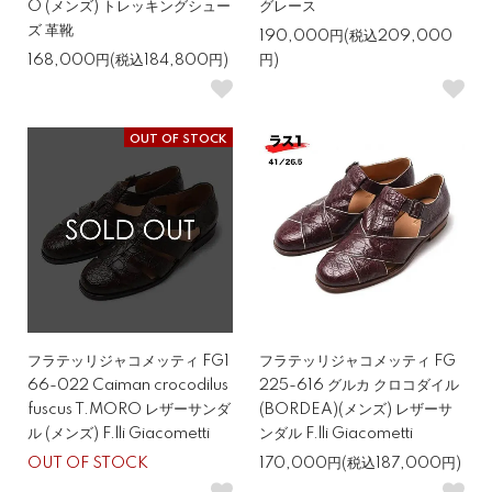
O (メンズ) トレッキングシュー
グレース
ズ 革靴
190,000円(税込209,000
168,000円(税込184,800円)
円)
OUT OF STOCK
フラテッリジャコメッティ FG1
フラテッリジャコメッティ FG
66-022 Caiman crocodilus
225-616 グルカ クロコダイル
fuscus T.MORO レザーサンダ
(BORDEA)(メンズ) レザーサ
ル (メンズ) F.lli Giacometti
ンダル F.lli Giacometti
OUT OF STOCK
170,000円(税込187,000円)