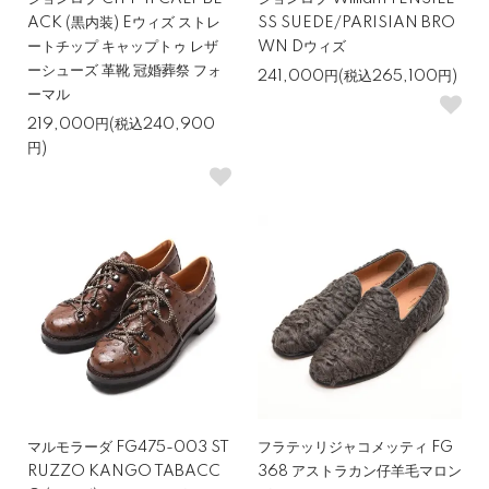
ACK (黒内装) Eウィズ ストレ
SS SUEDE/PARISIAN BRO
ートチップ キャップトゥ レザ
WN Dウィズ
ーシューズ 革靴 冠婚葬祭 フォ
241,000円(税込265,100円)
ーマル
219,000円(税込240,900
円)
マルモラーダ FG475-003 ST
フラテッリジャコメッティ FG
RUZZO KANGO TABACC
368 アストラカン仔羊毛マロン