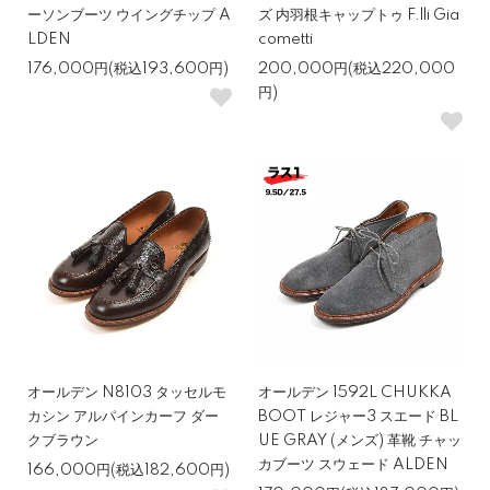
ーソンブーツ ウイングチップ A
ズ 内羽根キャップトゥ F.lli Gia
LDEN
cometti
176,000円(税込193,600円)
200,000円(税込220,000
円)
オールデン N8103 タッセルモ
オールデン 1592L CHUKKA
カシン アルパインカーフ ダー
BOOT レジャー3 スエード BL
クブラウン
UE GRAY (メンズ) 革靴 チャッ
カブーツ スウェード ALDEN
166,000円(税込182,600円)