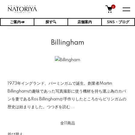
0
ご案内📣
探す🔍
店舗案内
SNS・ブログ
TOP
Billingham
Billingham
1973年イングランド、バーミンガムで誕生。創業者Martin
Billinghamの趣味であった写真撮影に使う機材を持ち運ぶ為のカバ
ンを妻であるRos Billinghamが手作りしたところからビリンガムの
歴史は始まりました。
つつぎを読む...
全11商品
並び替え