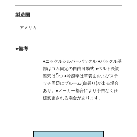
製造国
アメリカ
●備考
●ニッケルシルバーバックル ●バックル基
部はゴム固定の自由可動式 ●ベルト長調
整穴は5つ ●冷感季は革表面およびステ
ッチ周辺にブルーム(白曇り)が出る場合
あり。●メーカー都合により予告なく仕
様変更される場合があります。