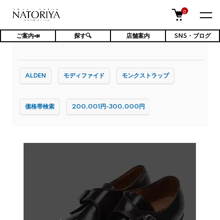
0
ご案内📣
探す🔍
店舗案内
SNS・ブログ
TOP
メンズ靴
シューズ
ALDEN
モディファイド
モンクストラップ
価格帯検索
200,001円-300,000円