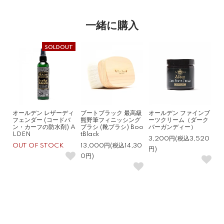
一緒に購入
SOLDOUT
オールデン レザーディ
ブートブラック 最高級
オールデン ファインブ
フェンダー (コードバ
熊野筆フィニッシング
ーツクリーム（ダーク
ン・カーフの防水剤) A
ブラシ (靴ブラシ) Boo
バーガンディー）
LDEN
tBlack
3,200円(税込3,520
OUT OF STOCK
13,000円(税込14,30
円)
0円)