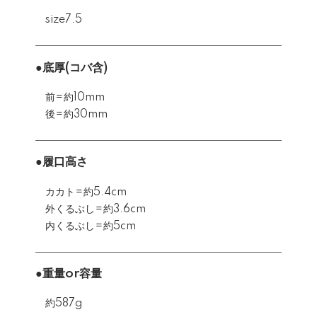
size7.5
●底厚(コバ含)
前=約10mm
後=約30mm
●履口高さ
カカト=約5.4cm
外くるぶし=約3.6cm
内くるぶし=約5cm
●重量or容量
約587g