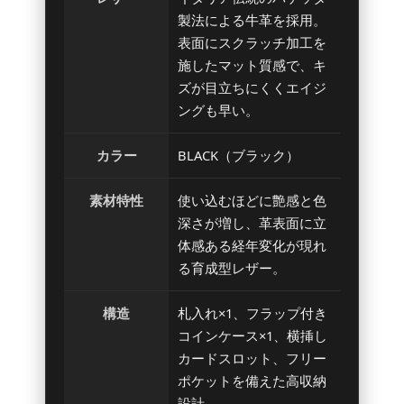
製法による牛革を採用。
表面にスクラッチ加工を
施したマット質感で、キ
ズが目立ちにくくエイジ
ングも早い。
カラー
BLACK（ブラック）
素材特性
使い込むほどに艶感と色
深さが増し、革表面に立
体感ある経年変化が現れ
る育成型レザー。
構造
札入れ×1、フラップ付き
コインケース×1、横挿し
カードスロット、フリー
ポケットを備えた高収納
設計。