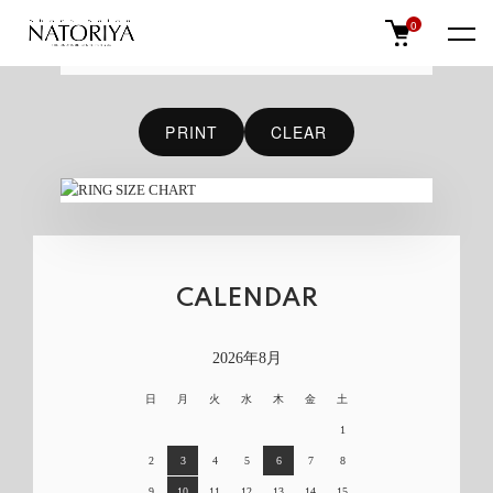
0
ホーム
指輪・手首サイズ
PRINT
CLEAR
CALENDAR
2026年8月
日
月
火
水
木
金
土
1
2
3
4
5
6
7
8
9
10
11
12
13
14
15