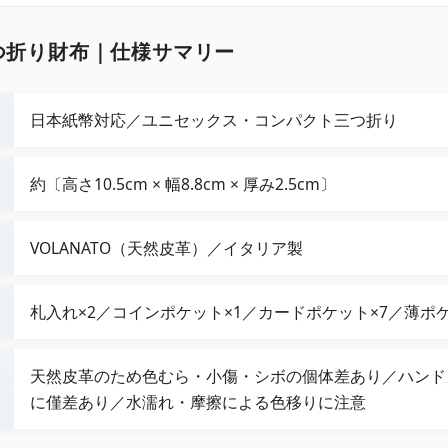
0 三つ折り財布｜仕様サマリー
日本紙幣対応／ユニセックス・コンパクト三つ折り
約〔高さ10.5cm × 幅8.8cm × 厚み2.5cm〕
VOLANATO（天然皮革）／イタリア製
札入れ×2／コインポケット×1／カードポケット×7／薄ポケ
天然皮革のため色むら・小傷・シボの個体差あり／ハンド
に僅差あり／水濡れ・摩擦による色移りに注意