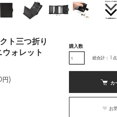
ンパクト三つ折り
購入数
ミニウォレット
総合計： 1 点
0円)
カ
お