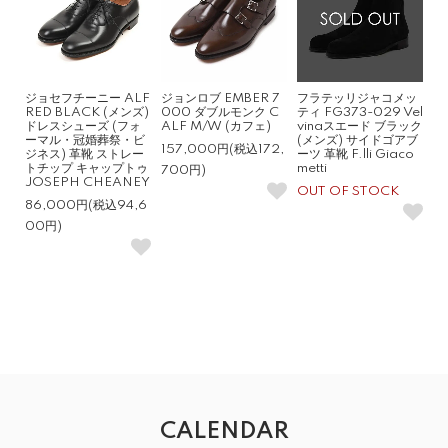
ジョセフチーニー ALF
ジョンロブ EMBER 7
フラテッリジャコメッ
RED BLACK (メンズ)
000 ダブルモンク C
ティ FG373-029 Vel
ドレスシューズ (フォ
ALF M/W (カフェ)
vinaスエード ブラック
ーマル・冠婚葬祭・ビ
(メンズ) サイドゴアブ
157,000円(税込172,
ジネス) 革靴 ストレー
ーツ 革靴 F.lli Giaco
トチップ キャップトゥ
metti
700円)
JOSEPH CHEANEY
OUT OF STOCK
86,000円(税込94,6
00円)
CALENDAR