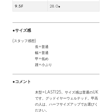
9.5F
28.0●
●サイズ感
(スタッフ感想)
長=普通
幅=普通
甲=低め
踵=小ぶり
●コメント
木型=LAST125。サイズ感は普通のUK
です。グッドイヤーウェルテッド。甲高
の人は、ハーフサイズアップでお選びく
ださい。