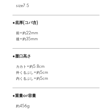
size7.5
●底厚(コバ含)
前=約22mm
後=約35mm
●履口高さ
カカト=約5.8cm
外くるぶし=約5cm
内くるぶし=約5cm
●重量or容量
約456g