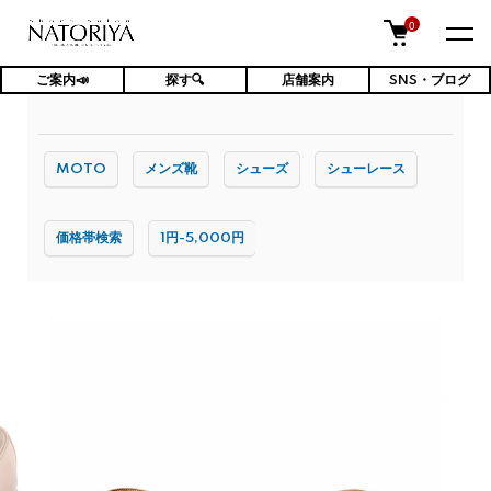
0
ご案内📣
探す🔍
店舗案内
SNS・ブログ
TOP
ケア用品・消耗品
靴ひも
MOTO
メンズ靴
シューズ
シューレース
価格帯検索
1円-5,000円