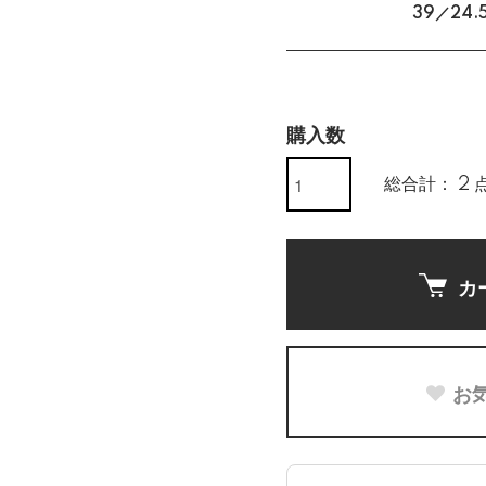
39／24.
購入数
総合計： 2 
カ
お