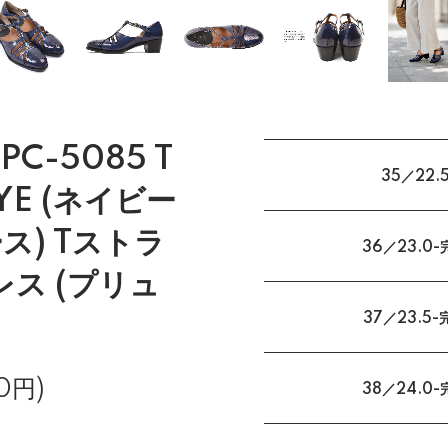
r PC-5085 T
35／22.
NYE (ネイビー
ス) Tストラ
36／23.0-
レス (プリュ
37／23.5-
0円)
38／24.0-