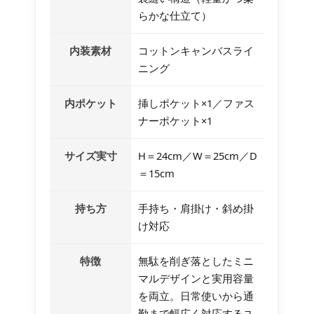
らかな仕立て）
内装素材
コットンキャンバスライ
ニング
内ポケット
挿しポケット×1／ファス
ナーポケット×1
サイズ実寸
H＝24cm／W＝25cm／D
＝15cm
持ち方
手持ち・肩掛け・斜め掛
け対応
特徴
無駄を削ぎ落としたミニ
マルデザインと実用容量
を両立。日常使いから通
勤まで幅広く対応するユ