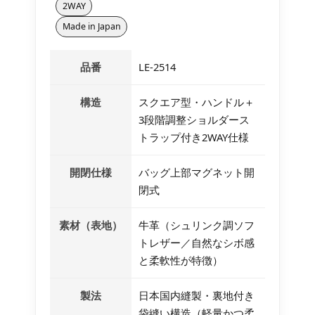
2WAY
Made in Japan
品番
LE-2514
構造
スクエア型・ハンドル＋
3段階調整ショルダース
トラップ付き2WAY仕様
開閉仕様
バッグ上部マグネット開
閉式
素材（表地）
牛革（シュリンク調ソフ
トレザー／自然なシボ感
と柔軟性が特徴）
製法
日本国内縫製・裏地付き
袋縫い構造（軽量かつ柔