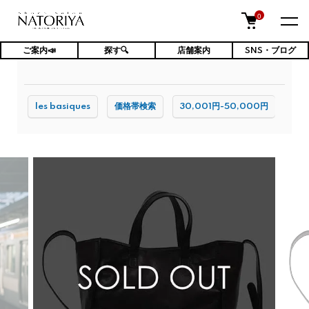
0
ご案内📣
探す🔍
店舗案内
SNS・ブログ
TOP
バッグ
les basiques
価格帯検索
30,001円-50,000円