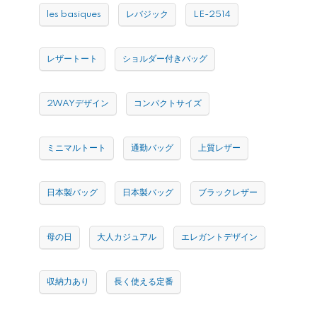
les basiques
レバジック
LE-2514
レザートート
ショルダー付きバッグ
2WAYデザイン
コンパクトサイズ
ミニマルトート
通勤バッグ
上質レザー
日本製バッグ
日本製バッグ
ブラックレザー
母の日
大人カジュアル
エレガントデザイン
収納力あり
長く使える定番