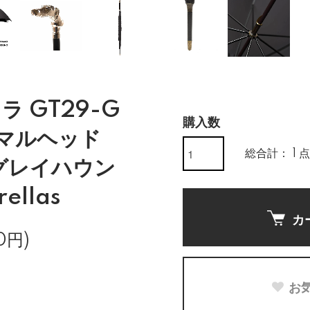
 GT29-G
購入数
ニマルヘッド
総合計： 1 点
 グレイハウン
ellas
カ
0円)
お