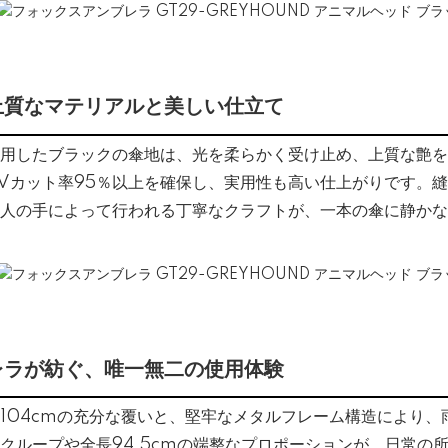
上質なマテリアルと美しい仕立て
用したブラックの傘地は、光を柔らかく受け止め、上質な艶を
Vカット率95％以上を確保し、実用性も高い仕上がりです。
人の手によって行われる丁寧なクラフトが、一本の傘に静かな
レラが紡ぐ、唯一無二の使用体験
約104cmの充分な覆いと、堅牢なメタルフレーム構造により
クループや全長94.5cmの端整なプロポーションが、日常の