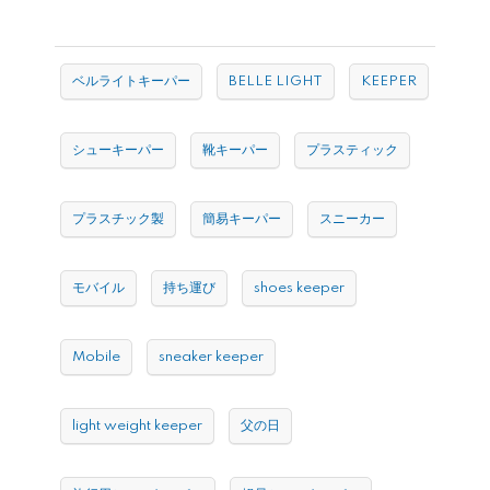
ベルライトキーパー
BELLE LIGHT
KEEPER
シューキーパー
靴キーパー
プラスティック
プラスチック製
簡易キーパー
スニーカー
モバイル
持ち運び
shoes keeper
Mobile
sneaker keeper
light weight keeper
父の日