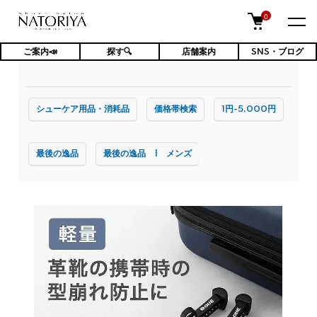
0
ご案内📣
探す🔍
店舗案内
SNS・ブログ
TOP
ケア用品・消耗品
シューツリー
シューケア用品・消耗品
価格帯検索
1円-5,000円
最後の逸品
最後の逸品 | メンズ