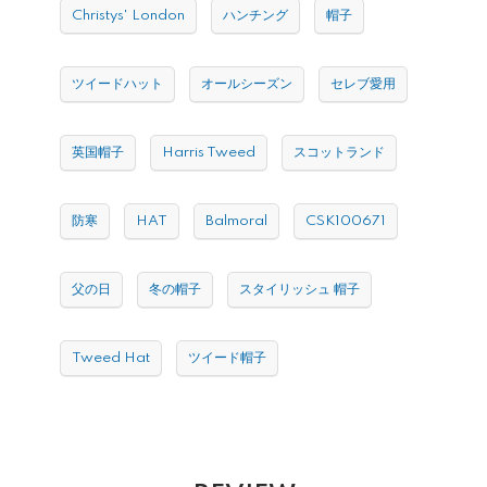
Christys' London
ハンチング
帽子
ツイードハット
オールシーズン
セレブ愛用
英国帽子
Harris Tweed
スコットランド
防寒
HAT
Balmoral
CSK100671
父の日
冬の帽子
スタイリッシュ 帽子
Tweed Hat
ツイード帽子