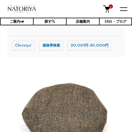
0
ご案内📣
探す🔍
店舗案内
SNS・ブログ
TOP
ファッション小物・雑貨
帽子
Christys'
価格帯検索
20,001円-30,000円