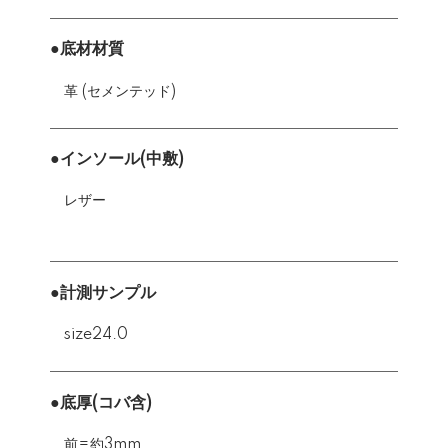
●底材材質
革 (セメンテッド)
●インソール(中敷)
レザー
●計測サンプル
size24.0
●底厚(コバ含)
前=約3mm