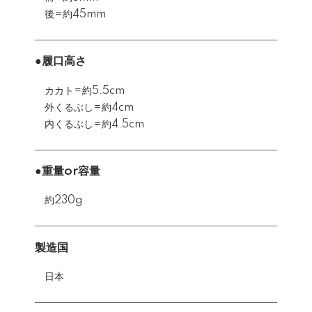
後=約45mm
●履口高さ
カカト=約5.5cm
外くるぶし=約4cm
内くるぶし=約4.5cm
●重量or容量
約230g
製造国
日本