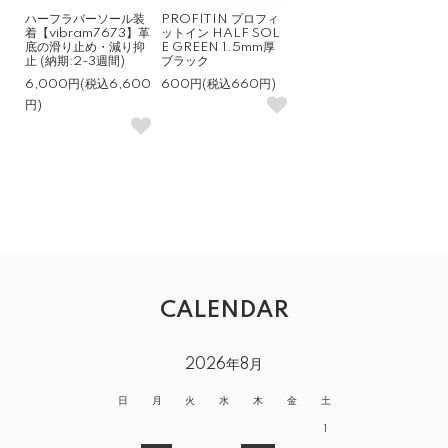
ハーフラバーソール装
PROFITIN プロフィ
着【vibram7673】革
ットイン HALF SOL
底の滑り止め・減り抑
E GREEN 1.5mm厚
止 (納期:2-3週間)
ブラック
6,000円(税込6,600
600円(税込660円)
円)
CALENDAR
2026年8月
日
月
火
水
木
金
土
1