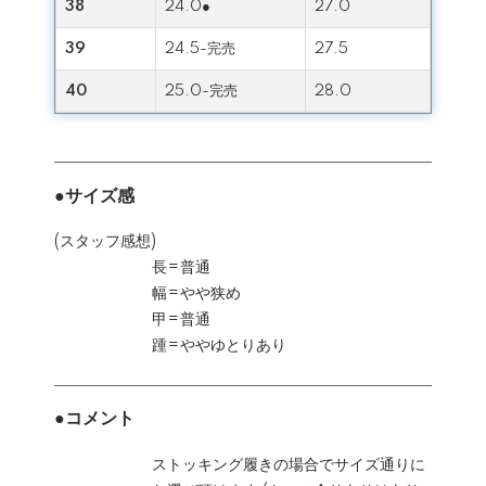
38
24.0●
27.0
39
24.5-完売
27.5
40
25.0-完売
28.0
●サイズ感
(スタッフ感想)
長=普通
幅=やや狭め
甲=普通
踵=ややゆとりあり
●コメント
ストッキング履きの場合でサイズ通りに