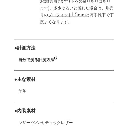
お選び頂けます (トゥの余りありはあり
ます)。多少ゆるいと感じた場合は、別売
りの
プロフィット1.5mm
と薄手靴下で丁
度よくなります。
●計測方法
自分で測る計測方法
●主な素材
羊革
●内装素材
レザー×シンセティックレザー