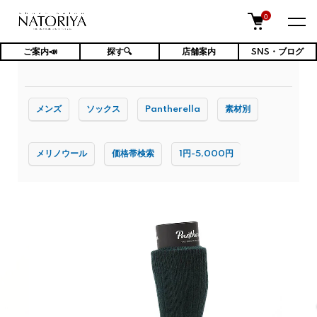
0
ご案内📣
探す🔍
店舗案内
SNS・ブログ
TOP
ファッション小物・雑貨
メンズ靴下
メンズ
ソックス
Pantherella
素材別
メリノウール
価格帯検索
1円-5,000円