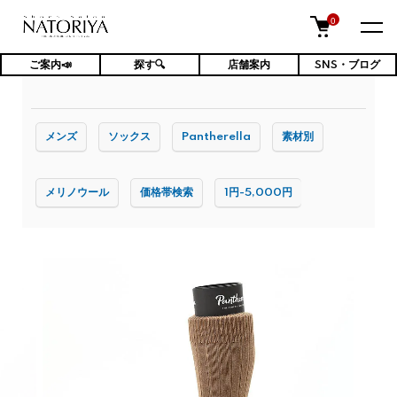
0
ご案内📣
探す🔍
店舗案内
SNS・ブログ
TOP
ファッション小物・雑貨
メンズ靴下
メンズ
ソックス
Pantherella
素材別
メリノウール
価格帯検索
1円-5,000円