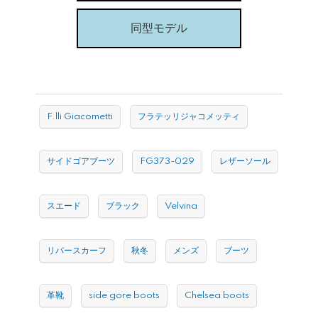
同型モデル
F.lli Giacometti
フラテッリジャコメッティ
サイドゴアブーツ
FG373-029
レザーソール
スエード
ブラック
Velvina
リバースカーフ
秋冬
メンズ
ブーツ
革靴
side gore boots
Chelsea boots