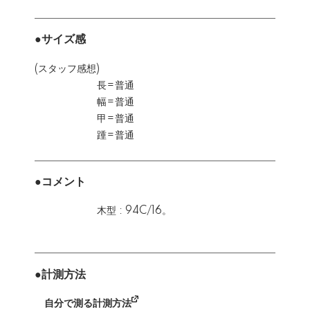
●サイズ感
(スタッフ感想)
長=普通
幅=普通
甲=普通
踵=普通
●コメント
木型 : 94C/16。
●計測方法
自分で測る計測方法