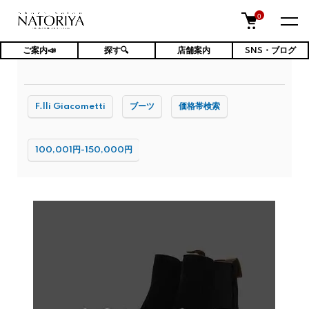
0
ご案内📣
探す🔍
店舗案内
SNS・ブログ
TOP
メンズ靴
ブーツ
F.lli Giacometti
ブーツ
価格帯検索
100,001円-150,000円