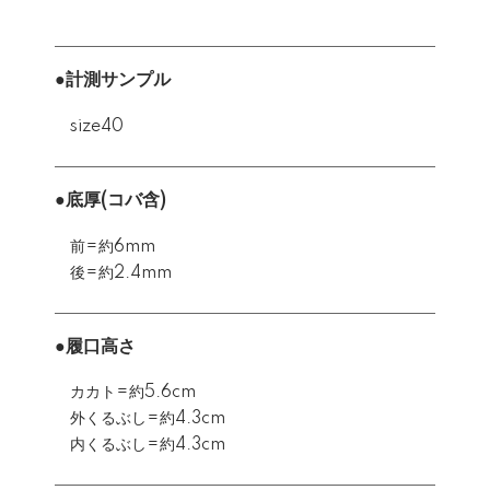
●計測サンプル
size40
●底厚(コバ含)
前=約6mm
後=約2.4mm
●履口高さ
カカト=約5.6cm
外くるぶし=約4.3cm
内くるぶし=約4.3cm