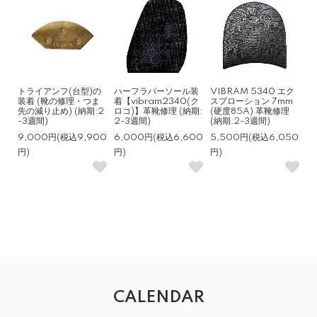
トライアンフ(台型)の
ハーフラバーソール装
VIBRAM 5340 エク
装着 (靴の修理・つま
着【vibram2340(ク
スプローション 7mm
先の減り止め) (納期:2
ロコ)】革靴修理 (納期:
(硬度85A) 革靴修理
-3週間)
2-3週間)
(納期:2-3週間)
9,000円(税込9,900
6,000円(税込6,600
5,500円(税込6,050
円)
円)
円)
CALENDAR