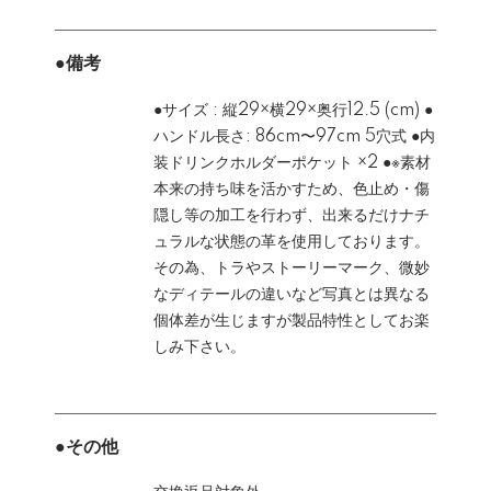
●備考
●サイズ : 縦29×横29×奥行12.5 (cm) ●
ハンドル長さ: 86cm〜97cm 5穴式 ●内
装ドリンクホルダーポケット ×2 ●※素材
本来の持ち味を活かすため、色止め・傷
隠し等の加工を行わず、出来るだけナチ
ュラルな状態の革を使用しております。
その為、トラやストーリーマーク、微妙
なディテールの違いなど写真とは異なる
個体差が生じますが製品特性としてお楽
しみ下さい。
●その他