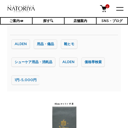
0
ご案内📣
探す🔍
店舗案内
SNS・ブログ
TOP
ケア用品・消耗品
靴ひも
ALDEN
用品・備品
靴ヒモ
シューケア用品・消耗品
ALDEN
価格帯検索
1円-5,000円