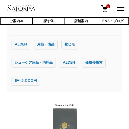
0
ご案内📣
探す🔍
店舗案内
SNS・ブログ
TOP
ケア用品・消耗品
靴ひも
ALDEN
用品・備品
靴ヒモ
シューケア用品・消耗品
ALDEN
価格帯検索
1円-5,000円