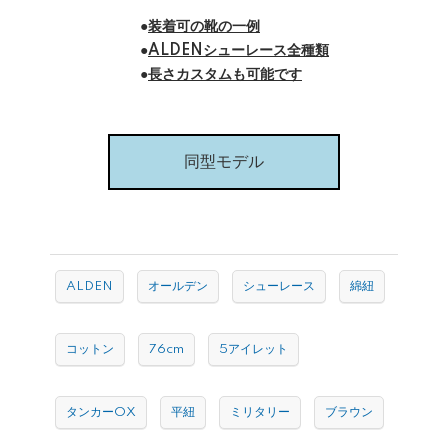
●
装着可の靴の一例
●
ALDENシューレース全種類
●
長さカスタムも可能です
同型モデル
ALDEN
オールデン
シューレース
綿紐
コットン
76cm
5アイレット
タンカーOX
平紐
ミリタリー
ブラウン