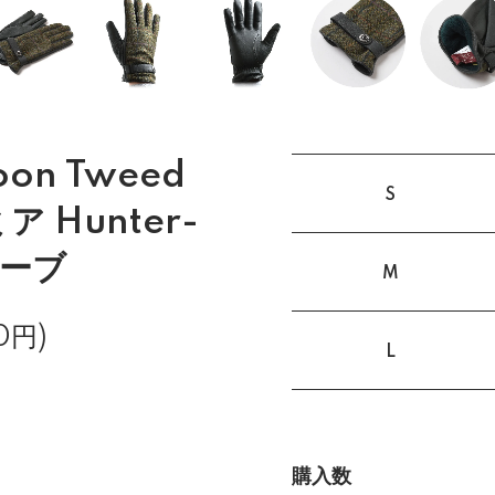
oon Tweed
S
ミア Hunter-
ローブ
M
0円)
L
購入数