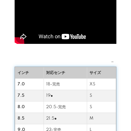
⇔
インチ
対応センチ
サイズ
7.0
18-完売
XS
7.5
19●
S
8.0
20.5-完売
S
8.5
21.5●
M
9.0
23-完売
L