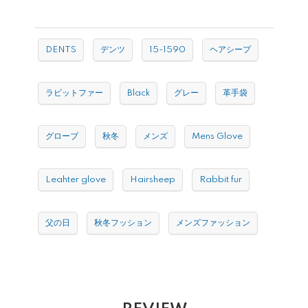
DENTS
デンツ
15-1590
ヘアシープ
ラビットファー
Black
グレー
革手袋
グローブ
秋冬
メンズ
Mens Glove
Leahter glove
Hairsheep
Rabbit fur
父の日
秋冬フッション
メンズファッション