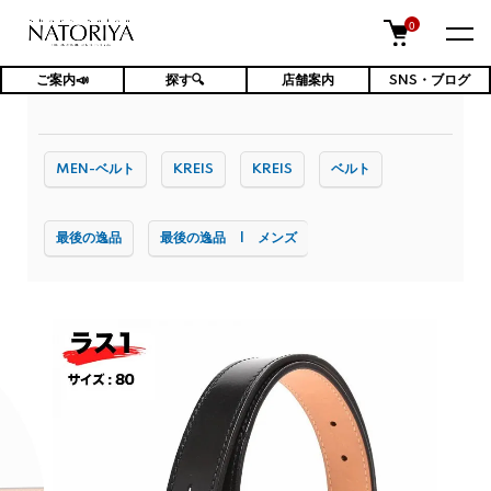
0
ご案内📣
探す🔍
店舗案内
SNS・ブログ
TOP
ファッション小物・雑貨
ベルト
MEN-ベルト
KREIS
KREIS
ベルト
最後の逸品
最後の逸品 | メンズ