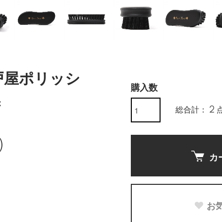
戸屋ポリッシ
購入数
黒
総合計： 2 
)
カ
お