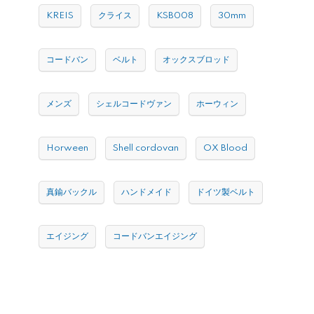
KREIS
クライス
KSB008
30mm
コードバン
ベルト
オックスブロッド
メンズ
シェルコードヴァン
ホーウィン
Horween
Shell cordovan
OX Blood
真鍮バックル
ハンドメイド
ドイツ製ベルト
エイジング
コードバンエイジング