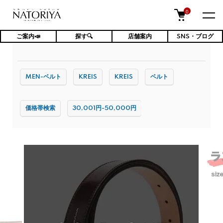
0
ご案内📣
探す🔍
店舗案内
SNS・ブログ
TOP
ファッション小物・雑貨
ベルト
MEN-ベルト
KREIS
KREIS
ベルト
価格帯検索
30,001円-50,000円