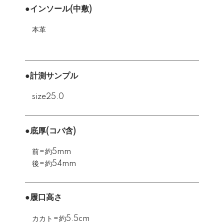
●インソール(中敷)
本革
●計測サンプル
size25.0
●底厚(コバ含)
前=約5mm
後=約54mm
●履口高さ
カカト=約5.5cm