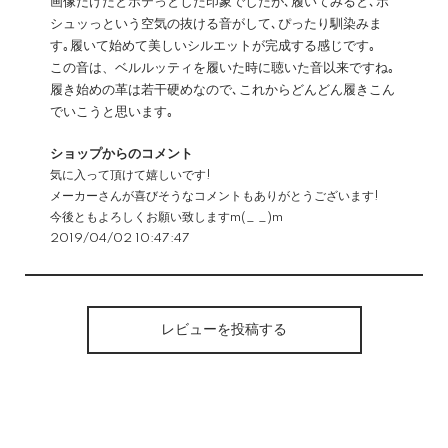
画像だけだとボテっとした印象でしたが､履いてみると､ポ
シュッっという空気の抜ける音がして､ぴったり馴染みま
す｡履いて始めて美しいシルエットが完成する感じです｡
この音は、ベルルッティを履いた時に聴いた音以来ですね｡
履き始めの革は若干硬めなので､これからどんどん履きこん
でいこうと思います｡
ショップからのコメント
気に入って頂けて嬉しいです!
メーカーさんが喜びそうなコメントもありがとうございます!
今後ともよろしくお願い致しますm(_ _)m
2019/04/02 10:47:47
レビューを投稿する