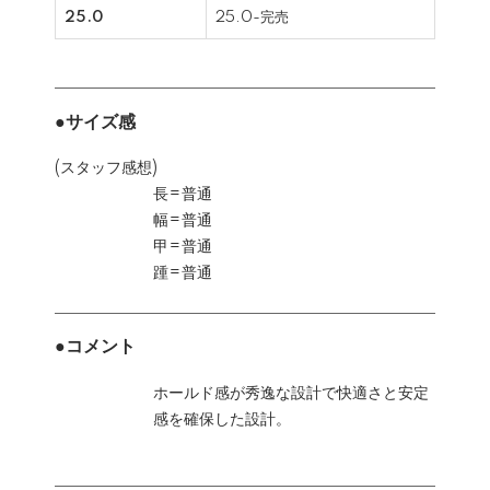
25.0
25.0-完売
●サイズ感
(スタッフ感想)
長=普通
幅=普通
甲=普通
踵=普通
●コメント
ホールド感が秀逸な設計で快適さと安定
感を確保した設計。