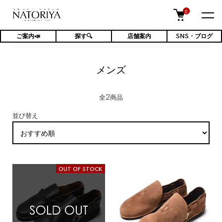
0
ご案内📣
探す🔍
店舗案内
SNS・ブログ
TOP
Fernand Leather
メンズ
メンズ
全2商品
並び替え
OUT OF STOCK