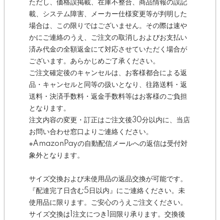
ただし、価格誤掲載、在庫不整合、商品情報の誤記
載、システム障害、メーカー仕様変更等が判明した
場合は、この限りではございません。その際は速や
かにご連絡のうえ、ご注文の取消しおよびお支払い
済み代金の全額返金にて対応させていただく場合が
ございます。あらかじめご了承ください。
ご注文確定後のキャンセルは、お客様都合による返
品・キャンセルと同等の扱いとなり、往路送料・返
送料・決済手数料・返金手数料等はお客様のご負担
となります。
注文内容の変更・訂正はご注文後30分以内に、当店
お問い合わせ窓口よりご連絡ください。
※AmazonPayの自動配信メールへの返信は受付対
象外となります。
サイズ交換および未使用品の返品交換が可能です。
『配達完了日含む5日以内』にご連絡ください。未
使用品に限ります。ご安心のうえご注文ください。
サイズ交換は1注文につき1回限り承ります。交換後