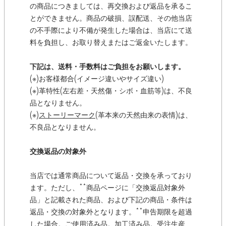
の商品につきましては、再交換および返品を承るこ
とができません。商品の破損、誤配送、その他当店
の不手際により不備が発生した場合は、当店にて送
料を負担し、お取り替えまたはご返金いたします。
下記は、送料・手数料はご負担をお願いします。
(※)お客様都合(イメージ違いやサイズ違い)
(※)革特性(左右差・天然傷・シボ・血筋等)は、不良
品となりません。
(※)
ストーリーマーク
(革本来の天然由来の表情)は、
不良品となりません。
交換返品の対象外
当店では通常商品について返品・交換を承っており
ます。ただし、**商品ページに「交換返品対象外
品」と記載された商品、および下記の商品・条件は
返品・交換の対象外となります。**申告期限を超過
した場合。ご使用済み品。加工済み品。受注生産