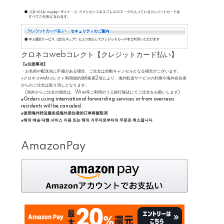
クロネコwebコレクト【クレジットカード払い】
【※注意事項】
・お名前や配送先に不備がある場合、ご注文は自動キャンセルとなる場合がございます。
※クロネコwebコレクト利用規約第6条第2項により、海外転送サービスの利用や海外在住者
からのご注文は取り消しとなります。
(海外からご注文の場合は、Wise等ご利用のうえ銀行振込にてご注文をお願いします)
※Orders using international forwarding services or from overseas
residents will be canceled.
※使用海外转运服务或海外居住者的订单将被取消
※해외 배송 대행 서비스 이용 또는 해외 거주자로부터의 주문은 취소됩니다
AmazonPay