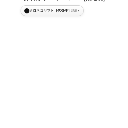
i
クロネコヤマト［代引便］
詳細
▼