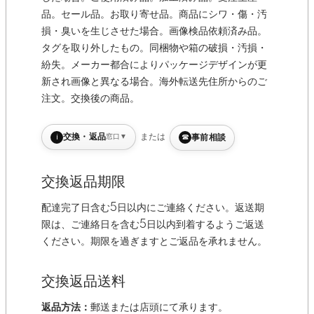
品。セール品。お取り寄せ品。商品にシワ・傷・汚
損・臭いを生じさせた場合。画像検品依頼済み品。
タグを取り外したもの。同梱物や箱の破損・汚損・
紛失。メーカー都合によりパッケージデザインが更
新され画像と異なる場合。海外転送先住所からのご
注文。交換後の商品。
i
または
交換・返品
窓口
▼
☎
事前相談
交換返品期限
配達完了日含む5日以内にご連絡ください。返送期
限は、ご連絡日を含む5日以内到着するようご返送
ください。期限を過ぎますとご返品を承れません。
交換返品送料
返品方法：
郵送または店頭にて承ります。