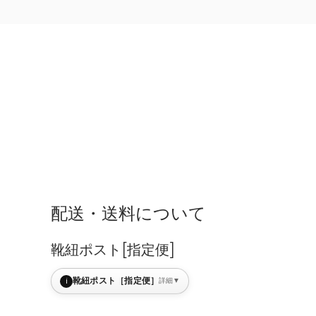
配送・送料について
靴紐ポスト[指定便]
i
靴紐ポスト［指定便］
詳細
▼