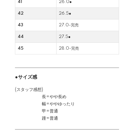
41
26.0●
42
26.5●
43
27.0-完売
44
27.5●
45
28.0-完売
●サイズ感
(スタッフ感想)
長=やや長め
幅=ややゆったり
甲=普通
踵=普通