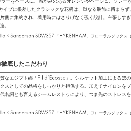
カラーをベースに、温かみのあるオレンジやベージュ、グレー
のアーカイブに根差したクラシックな花柄は、単なる装飾に留まら
片側に集約され、着用時にはさりげなく覗く設計。主張しすぎ
逸。
の徹底したこだわり
なエジプト綿「Fil d’Ecosse」。シルケット加工による
クスとしての品格をしっかりと担保する。加えてナイロンをブ
llaの代名詞とも言えるシームレストゥにより、つま先のストレ