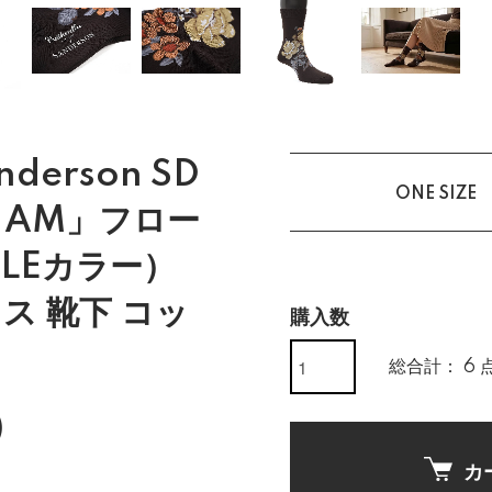
anderson SD
ONE SIZE
NHAM」フロー
LEカラー）
ス 靴下 コッ
購入数
総合計： 6 
)
カ