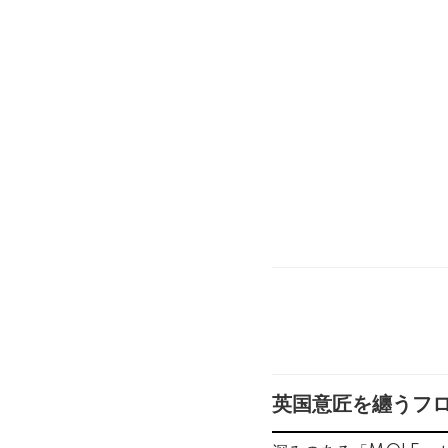
英国意匠を纏うフ