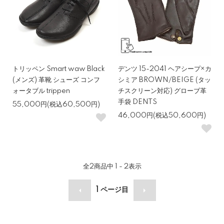
トリッペン Smart waw Black
デンツ 15-2041 ヘアシープ×カ
(メンズ) 革靴 シューズ コンフ
シミア BROWN/BEIGE (タッ
ォータブル trippen
チスクリーン対応) グローブ革
手袋 DENTS
55,000円(税込60,500円)
46,000円(税込50,600円)
全
2
商品中
1 - 2
表示
1
ページ目