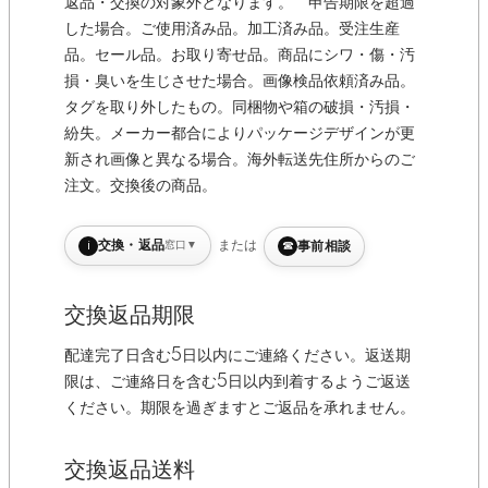
返品・交換の対象外となります。**申告期限を超過
した場合。ご使用済み品。加工済み品。受注生産
品。セール品。お取り寄せ品。商品にシワ・傷・汚
損・臭いを生じさせた場合。画像検品依頼済み品。
タグを取り外したもの。同梱物や箱の破損・汚損・
紛失。メーカー都合によりパッケージデザインが更
新され画像と異なる場合。海外転送先住所からのご
注文。交換後の商品。
i
または
交換・返品
窓口
▼
☎
事前相談
交換返品期限
配達完了日含む5日以内にご連絡ください。返送期
限は、ご連絡日を含む5日以内到着するようご返送
ください。期限を過ぎますとご返品を承れません。
交換返品送料