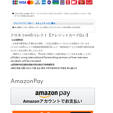
クロネコwebコレクト【クレジットカード払い】
【※注意事項】
・お名前や配送先に不備がある場合、ご注文は自動キャンセルとなる場合がございます。
※クロネコwebコレクト利用規約第6条第2項により、海外転送サービスの利用や海外在住者
からのご注文は取り消しとなります。
(海外からご注文の場合は、Wise等ご利用のうえ銀行振込にてご注文をお願いします)
※Orders using international forwarding services or from overseas
residents will be canceled.
※使用海外转运服务或海外居住者的订单将被取消
※해외 배송 대행 서비스 이용 또는 해외 거주자로부터의 주문은 취소됩니다
AmazonPay