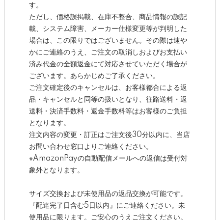
す。
ただし、価格誤掲載、在庫不整合、商品情報の誤記
載、システム障害、メーカー仕様変更等が判明した
場合は、この限りではございません。その際は速や
かにご連絡のうえ、ご注文の取消しおよびお支払い
済み代金の全額返金にて対応させていただく場合が
ございます。あらかじめご了承ください。
ご注文確定後のキャンセルは、お客様都合による返
品・キャンセルと同等の扱いとなり、往路送料・返
送料・決済手数料・返金手数料等はお客様のご負担
となります。
注文内容の変更・訂正はご注文後30分以内に、当店
お問い合わせ窓口よりご連絡ください。
※AmazonPayの自動配信メールへの返信は受付対
象外となります。
サイズ交換および未使用品の返品交換が可能です。
『配達完了日含む5日以内』にご連絡ください。未
使用品に限ります。ご安心のうえご注文ください。