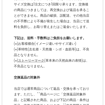
サイズ交換は1注文につき1回限り承ります。交換後
の商品につきましては、再交換および返品を承るこ
とができません。商品の破損、誤配送、その他当店
の不手際により不備が発生した場合は、当店にて送
料を負担し、お取り替えまたはご返金いたします。
下記は、送料・手数料はご負担をお願いします。
(※)お客様都合(イメージ違いやサイズ違い)
(※)革特性(左右差・天然傷・シボ・血筋等)は、不良
品となりません。
(※)
ストーリーマーク
(革本来の天然由来の表情)は、
不良品となりません。
交換返品の対象外
当店では通常商品について返品・交換を承っており
ます。ただし、**商品ページに「交換返品対象外
品」と記載された商品、および下記の商品・条件は