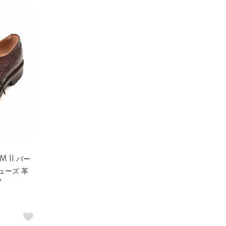
 II バー
ューズ 革
Y