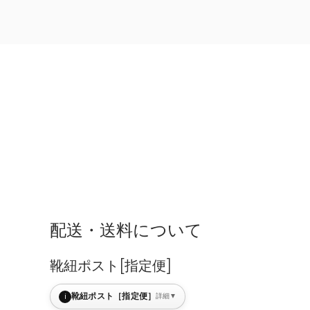
配送・送料について
靴紐ポスト[指定便]
i
靴紐ポスト［指定便］
詳細
▼