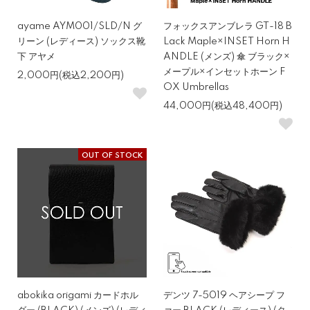
ayame AYM001/SLD/N グ
フォックスアンブレラ GT-18 B
リーン (レディース) ソックス靴
Lack Maple×INSET Horn H
下 アヤメ
ANDLE (メンズ) 傘 ブラック×
メープル×インセットホーン F
2,000円(税込2,200円)
OX Umbrellas
44,000円(税込48,400円)
OUT OF STOCK
abokika origami カードホル
デンツ 7-5019 ヘアシープ フ