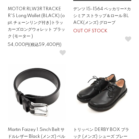
MOTOR RLW3R TRACKE
デンツ 15-1564 ペッカリー×カ
R'S Long Wallet (BLACK) (o
シミア ストラップ＆ロール BL
pt.チェーンリング付き)トラッ
ACK(メンズ) グローブ
カーズロングウォレット ブラッ
OUT OF STOCK
ク (モーター )
54,000円(税込59,400円)
Martin Faizey 1.5inch Belt サ
トリッペン DERBY BOX ブラ
ドルレザー Black (メンズ) ベル
ック (メンズ) シューズ プレー