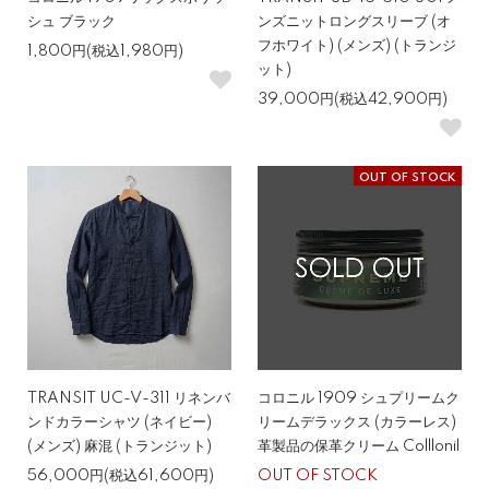
シュ ブラック
ンズニットロングスリーブ (オ
フホワイト) (メンズ) (トランジ
1,800円(税込1,980円)
ット)
39,000円(税込42,900円)
OUT OF STOCK
TRANSIT UC-V-311 リネンバ
コロニル 1909 シュプリームク
ンドカラーシャツ (ネイビー)
リームデラックス (カラーレス)
(メンズ) 麻混 (トランジット)
革製品の保革クリーム Colllonil
56,000円(税込61,600円)
OUT OF STOCK