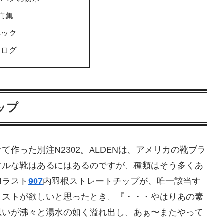
写真集
ペック
タログ
ップ
作った別注N2302。ALDENは、アメリカの靴ブラ
マルな靴はあるにはあるのですが、種類はそう多くあ
Nラスト
907
内羽根ストレートチップが、唯一該当す
イストが欲しいと思ったとき、『・・・やはりあの素
思いが沸々と湯水の如く溢れ出し、あぁ〜またやって