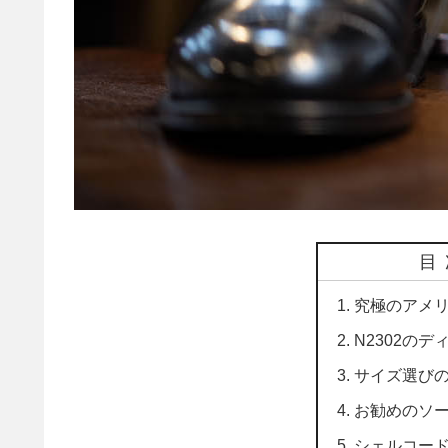
目
究極のアメ
N2302の
サイズ選び
お勧めのソ
シェルコー