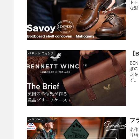
トト
な魅
【B
ベネット ウィンチ
BEN
ぎの
ンを
す。
フ
パラブーツ
名作
り特