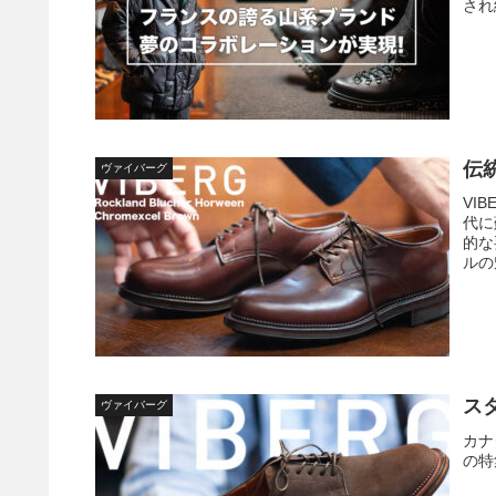
され
伝
ヴァイバーグ
VI
代に
的な
ルの
ス
ヴァイバーグ
カナダ
の特