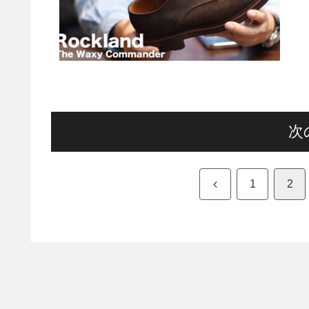
次
前
1
2
へ