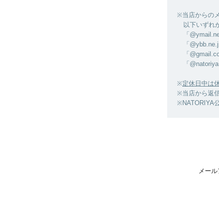
※当店からの
以下いずれか
「@ymail.ne
「@ybb.ne.
「@gmail.c
「@natoriya.
※
定休日中は
※当店から返
※NATORIYA
メール