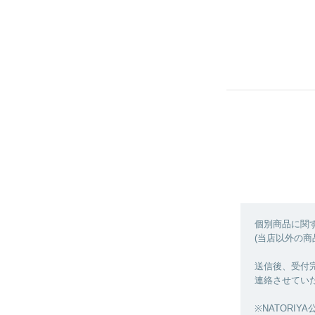
個別商品に関
(当店以外の
送信後、受付
連絡させてい
※NATORIYA