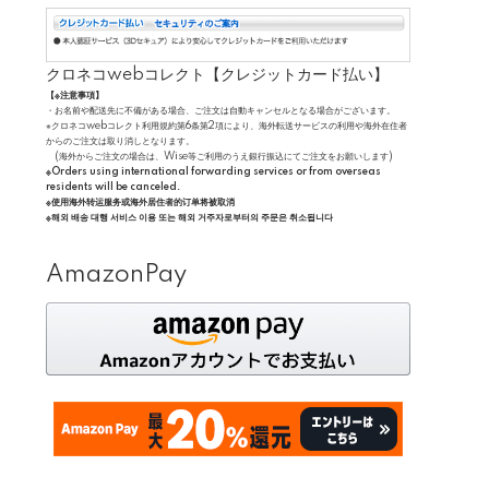
クロネコwebコレクト【クレジットカード払い】
【※注意事項】
・お名前や配送先に不備がある場合、ご注文は自動キャンセルとなる場合がございます。
※クロネコwebコレクト利用規約第6条第2項により、海外転送サービスの利用や海外在住者
からのご注文は取り消しとなります。
(海外からご注文の場合は、Wise等ご利用のうえ銀行振込にてご注文をお願いします)
※Orders using international forwarding services or from overseas
residents will be canceled.
※使用海外转运服务或海外居住者的订单将被取消
※해외 배송 대행 서비스 이용 또는 해외 거주자로부터의 주문은 취소됩니다
AmazonPay