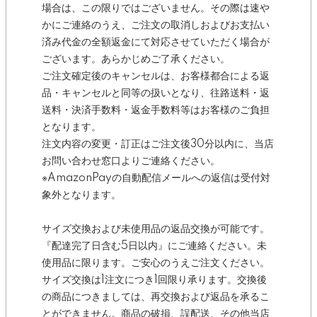
場合は、この限りではございません。その際は速や
かにご連絡のうえ、ご注文の取消しおよびお支払い
済み代金の全額返金にて対応させていただく場合が
ございます。あらかじめご了承ください。
ご注文確定後のキャンセルは、お客様都合による返
品・キャンセルと同等の扱いとなり、往路送料・返
送料・決済手数料・返金手数料等はお客様のご負担
となります。
注文内容の変更・訂正はご注文後30分以内に、当店
お問い合わせ窓口よりご連絡ください。
※AmazonPayの自動配信メールへの返信は受付対
象外となります。
サイズ交換および未使用品の返品交換が可能です。
『配達完了日含む5日以内』にご連絡ください。未
使用品に限ります。ご安心のうえご注文ください。
サイズ交換は1注文につき1回限り承ります。交換後
の商品につきましては、再交換および返品を承るこ
とができません。商品の破損、誤配送、その他当店