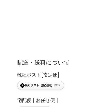
配送・送料について
靴紐ポスト[指定便]
i
靴紐ポスト［指定便］
詳細
▼
宅配便 [ お任せ便 ]