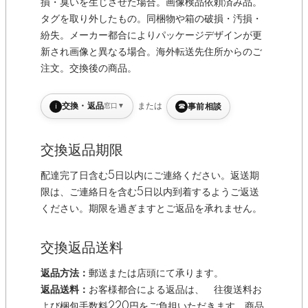
損・臭いを生じさせた場合。画像検品依頼済み品。
タグを取り外したもの。同梱物や箱の破損・汚損・
紛失。メーカー都合によりパッケージデザインが更
新され画像と異なる場合。海外転送先住所からのご
注文。交換後の商品。
i
または
交換・返品
窓口
▼
☎
事前相談
交換返品期限
配達完了日含む5日以内にご連絡ください。返送期
限は、ご連絡日を含む5日以内到着するようご返送
ください。期限を過ぎますとご返品を承れません。
交換返品送料
返品方法：
郵送または店頭にて承ります。
返品送料：
お客様都合による返品は、 往復送料お
よび梱包手数料220円をご負担いただきます。商品