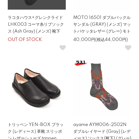
ラコタハウス×グレンクライド
MOTO 16501 ダブルバックル
LHK003 コーマ糸リブソック
サンダル (GRAY) (メンズ) マッ
ス (Ash Gray) (メンズ) 靴下
トバケッタレザー (グレー) モト
OUT OF STOCK
40,000円(税込44,000円)
トリッペン YEN-BOX ブラッ
ayame AYM006-2502N
ク (レディース) 革靴 スリッポ
ダブルレイヤード (Gray) (レデ
ン レザーシューズ trippen
ィース) ソックス(靴下) (グレー)