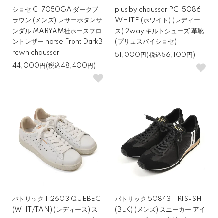
ショセ C-7050GA ダークブ
plus by chausser PC-5086
ラウン (メンズ) レザーボタンサ
WHITE (ホワイト) (レディー
ンダル MARYAM社ホースフロ
ス) 2way キルトシューズ 革靴
ントレザー horse Front DarkB
(プリュスバイショセ)
rown chausser
51,000円(税込56,100円)
44,000円(税込48,400円)
パトリック 112603 QUEBEC
パトリック 508431 IRIS-SH
(WHT/TAN) (レディース) ス
(BLK) (メンズ) スニーカー アイ