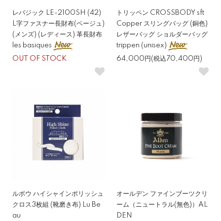
レバジック LE-2100SH (42)
トリッペン CROSSBODY sft
L字ファスナー長財布(ベージュ)
Copper スリングバッグ (銅色)
(メンズ) (レディース) 革長財布
レザーバッグ ショルダーバッグ
les basiques
trippen (unisex)
OUT OF STOCK
64,000円(税込70,400円)
ルボウ ハイシャインポリッシュ
オールデン ファインブーツクリ
クロス3枚組 (靴磨き布) Lu Be
ーム（ニュートラル(無色)）AL
au
DEN